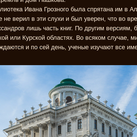
блиотека Ивана Грозного была спрятана им в А
 не верил в эти слухи и был уверен, что во в
сандров лишь часть книг. По другим версиям, 
кой или Курской областях. Во всяком случае, 
ждаются и по сей день, ученые изучают все и