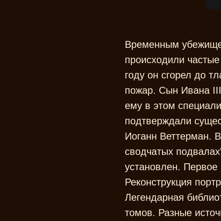
Временным убежищем
происходили частые 
году он сгорел до т
пожар. Сын Ивана III
ему в этом специали
подтверждали сущес
Иоганн Веттерман. В
сводчатых подвалах”
установлен. Первое 
Реконструкция порт
Легендарная библиот
томов. Разные источ