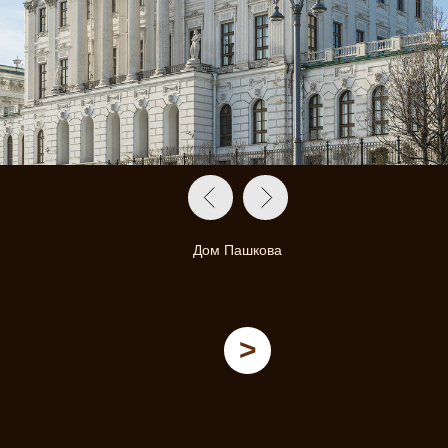
Дом Пашкова
>