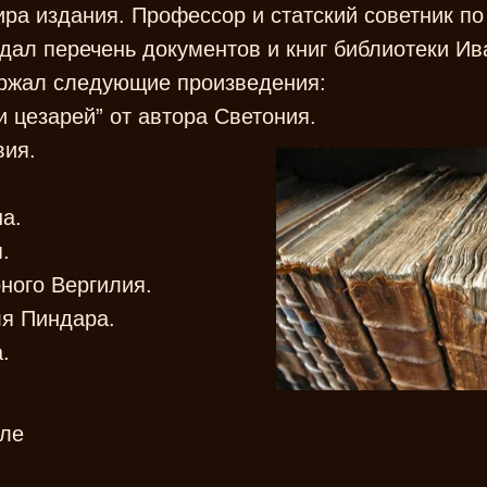
ира издания. Профессор и статский советник п
ал перечень документов и книг библиотеки Ива
ержал следующие произведения:
 цезарей” от автора Светония.
вия.
а.
.
ного Вергилия.
ля Пиндара.
.
мле