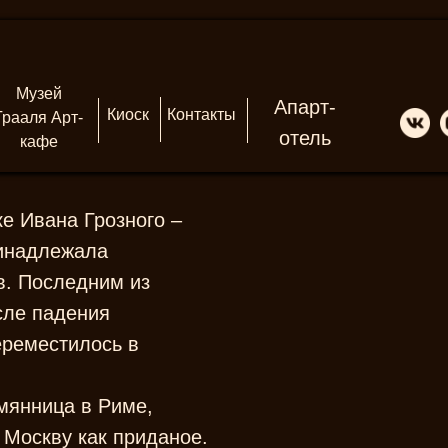
Музей
Апарт-
Киоск
Контакты
Грааля Арт-
отель
кафе
е Ивана Грозного –
ринадлежала
в. Последним из
сле падения
ереместилось в
мянница в Риме,
 Москву как приданое.