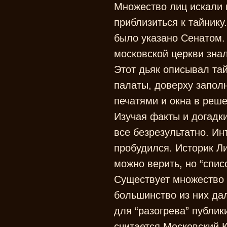
Множество лиц искали 
приблизиться к тайнику
было указано Сенатом.
московской церкви знал
Этот дьяк описывал тай
палаты, доверху запол
печатями и окна в реш
Изучая факты и догадки
все безрезультатно. Инт
пробудился. Историк Л
можно верить, но “спис
Существует множество 
большинство из них да
для “разогрева” публи
считается Московский 