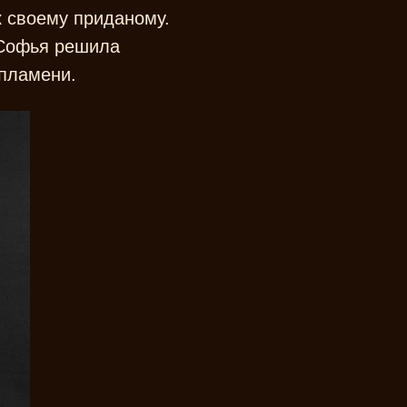
к своему приданому.
 Софья решила
 пламени.