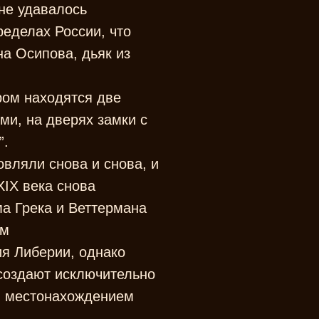
не удавалось
ределах России, что
а Осипова, дьяк из
ром находятся две
и, на дверях замки с
”.
вляли снова и снова, и
XIX века снова
ма Грека и Веттермана
ым
я Либерии, однако
 создают исключительно
ым местонахождением