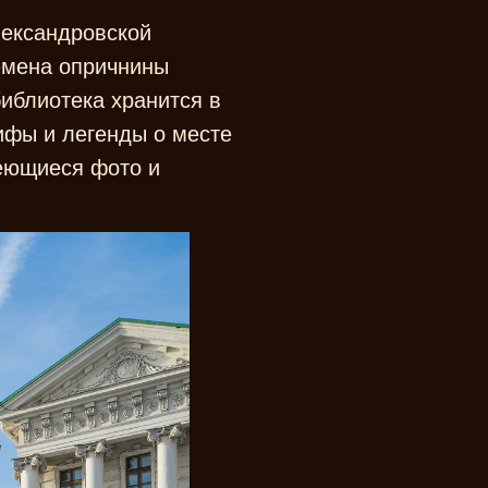
лександровской
ремена опричнины
библиотека хранится в
мифы и легенды о месте
меющиеся фото и