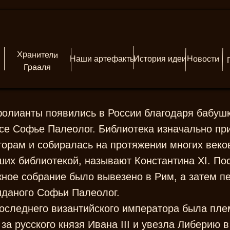
Хранители
Новости
Наши артефакты
История идеи
Грааля
олианты появились в России благодаря бабушк
ссе Софье Палеолог. Библиотека изначально п
орам и собиралась на протяжении многих веко
их библиотекой, называют Константина XI. По
ное собрание было вывезено в Рим, а затем п
иданого Софьи Палеолог.
последнего византийского императора была пле
а русского князя Ивана III и увезла Либерию в