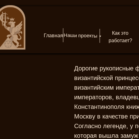
Как это
Наши проекты
Главная
работает?
Дорогие рукописные ф
византийской принце
византийским императ
императоров, владевш
Константинополя книж
Москву в качестве пр
Согласно легенде, у 
которая вышла замуж з