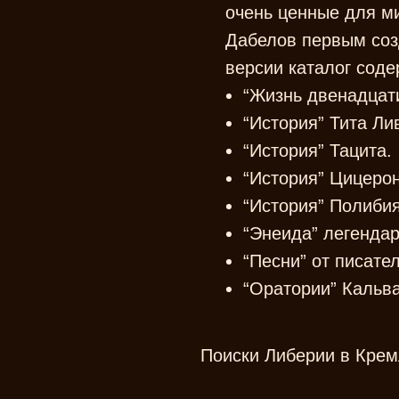
очень ценные для м
Дабелов первым созд
версии каталог сод
“Жизнь двенадцати
“История” Тита Ли
“История” Тацита.
“История” Цицерон
“История” Полибия
“Энеида” легендар
“Песни” от писате
“Оратории” Кальва
Поиски Либерии в Кре