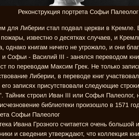
Реконструкция портрета Софьи Палеолог
 для Либерии стал подвал церкви в Кремле. В
пожары, известно о десятках случаев, и Кремл
ла, однако книгам ничего не угрожало, и они бл
 и Софьи - Василий III - занялся переводом кни
ст по переводам Максим Грек. Не только запи
твование Либерии, в переводе книг участвовал
 его записях присутствовали следующие строки:
. Тайник строил Иван III или Софья Палеолог, 
исчезновение библиотеки произошло в 1571 год
рета Софьи Палеолог
ека Ивана Грозного считается очень большой и
ники и сведения утверждают, что коллекция кни