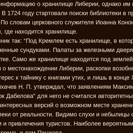
информацию о хранилище Либерии, однако им 
. В 1724 году стартовали поиски библиотеки в п
 По словам церковного служителя Иоанна Конон
, где находится хранилище.
ник так: “Под Кремлем есть хранилище, в кото
ненные сундуками. Палаты за железными дверям
етке. Само же хранилище находится под землей
 о местонахождении Либерии, раскопки возобно
ерес к тайнику с книгами утих, и лишь в конце 
ихачев Н. П. утверждал, что заявлениям Макси
ок Дабелова” для него не считался авторитетн
интересных версий о возможном месте хранени
леки от реальности. Видимо слухи и небылицы
ки и привлечения туристов. Наиболее вероятн
Кремль и дом Пашкова.