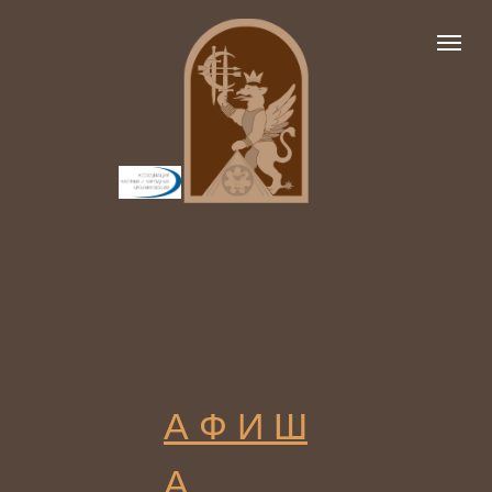
А Ф И Ш
А